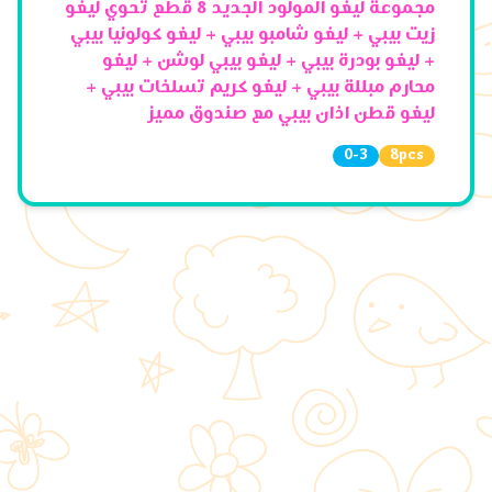
مجموعة ليغو المولود الجديد 8 قطع تحوي ليغو
زيت بيبي + ليغو شامبو بيبي + ليغو كولونيا بيبي
+ ليغو بودرة بيبي + ليغو بيبي لوشن + ليغو
محارم مبللة بيبي + ليغو كريم تسلخات بيبي +
ليغو قطن اذان بيبي مع صندوق مميز
0-3
8
pcs